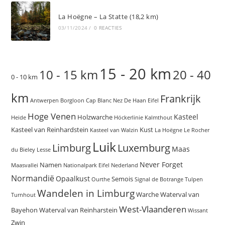
La Hoëgne – La Statte (18,2 km)
03/11/2024
/
0 REACTIES
15 - 20 km
10 - 15 km
20 - 40
0 - 10 km
km
Frankrijk
Antwerpen
Borgloon
Cap Blanc Nez
De Haan
Eifel
Hoge Venen
Kasteel
Holzwarche
Heide
Höckerlinie
Kalmthout
Kasteel van Reinhardstein
Kust
Kasteel van Walzin
La Hoëgne
Le Rocher
Luik
Limburg
Luxemburg
Maas
du Bieley
Lesse
Never Forget
Namen
Maasvallei
Nationalpark Eifel
Nederland
Normandië
Opaalkust
Semois
Ourthe
Signal de Botrange
Tulpen
Wandelen in Limburg
Warche
Waterval van
Turnhout
West-Vlaanderen
Bayehon
Waterval van Reinharstein
Wissant
Zwin