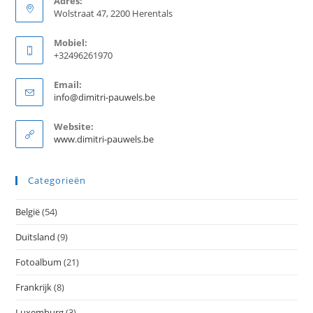
Adres:
Wolstraat 47, 2200 Herentals
Mobiel:
+32496261970
Email:
Opent
info@dimitri-pauwels.be
in
je
Website:
toepassing
www.dimitri-pauwels.be
Categorieën
België
(54)
Duitsland
(9)
Fotoalbum
(21)
Frankrijk
(8)
Luxemburg
(3)