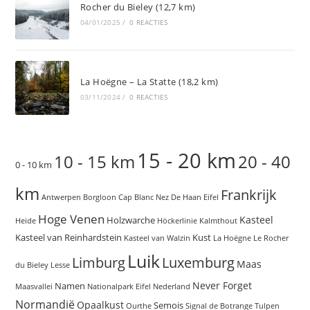
Rocher du Bieley (12,7 km)
04/01/2025
/
0 REACTIES
La Hoëgne – La Statte (18,2 km)
03/11/2024
/
0 REACTIES
15 - 20 km
10 - 15 km
20 - 40
0 - 10 km
km
Frankrijk
Antwerpen
Borgloon
Cap Blanc Nez
De Haan
Eifel
Hoge Venen
Kasteel
Holzwarche
Heide
Höckerlinie
Kalmthout
Kasteel van Reinhardstein
Kust
Kasteel van Walzin
La Hoëgne
Le Rocher
Luik
Limburg
Luxemburg
Maas
du Bieley
Lesse
Never Forget
Namen
Maasvallei
Nationalpark Eifel
Nederland
Normandië
Opaalkust
Semois
Ourthe
Signal de Botrange
Tulpen