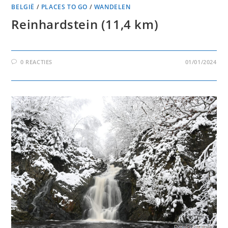
BELGIË
/
PLACES TO GO
/
WANDELEN
Reinhardstein (11,4 km)
0 REACTIES
01/01/2024