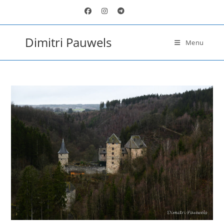
Ga
naar
inhoud
Dimitri Pauwels
Menu