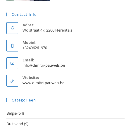
Contact Info
Adres:
Wolstraat 47, 2200 Herentals
Mobiel:
+32496261970
Email:
Opent
info@dimitri-pauwels.be
in
je
Website:
toepassing
www.dimitri-pauwels.be
Categorieën
België
(54)
Duitsland
(9)