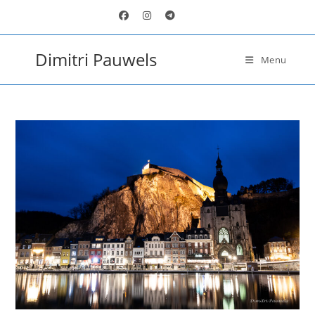
Ga
naar
inhoud
Dimitri Pauwels
Menu