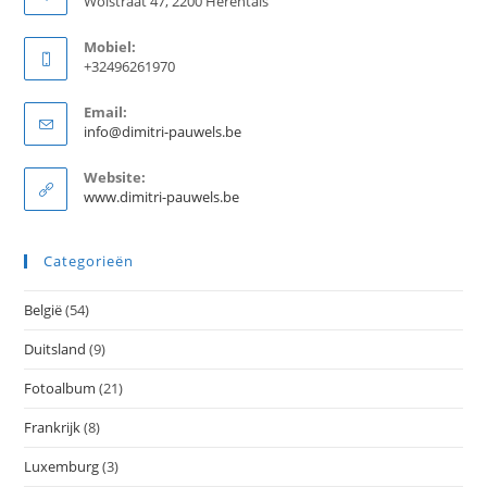
Wolstraat 47, 2200 Herentals
Mobiel:
+32496261970
Email:
Opent
info@dimitri-pauwels.be
in
je
Website:
toepassing
www.dimitri-pauwels.be
Categorieën
België
(54)
Duitsland
(9)
Fotoalbum
(21)
Frankrijk
(8)
Luxemburg
(3)