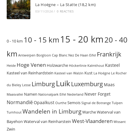
La Hoëgne – La Statte (18,2 km)
03/11/2024
/
0 REACTIES
15 - 20 km
10 - 15 km
20 - 40
0 - 10 km
km
Frankrijk
Antwerpen
Borgloon
Cap Blanc Nez
De Haan
Eifel
Hoge Venen
Kasteel
Holzwarche
Heide
Höckerlinie
Kalmthout
Kasteel van Reinhardstein
Kust
Kasteel van Walzin
La Hoëgne
Le Rocher
Luik
Limburg
Luxemburg
Maas
du Bieley
Lesse
Never Forget
Namen
Maasvallei
Nationalpark Eifel
Nederland
Normandië
Opaalkust
Semois
Ourthe
Signal de Botrange
Tulpen
Wandelen in Limburg
Warche
Waterval van
Turnhout
West-Vlaanderen
Bayehon
Waterval van Reinharstein
Wissant
Zwin