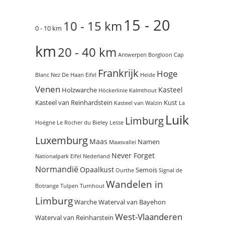
15 - 20
10 - 15 km
0 - 10 km
km
20 - 40 km
Antwerpen
Borgloon
Cap
Frankrijk
Hoge
Blanc Nez
De Haan
Eifel
Heide
Venen
Kasteel
Holzwarche
Höckerlinie
Kalmthout
Kasteel van Reinhardstein
Kust
Kasteel van Walzin
La
Luik
Limburg
Hoëgne
Le Rocher du Bieley
Lesse
Luxemburg
Maas
Namen
Maasvallei
Never Forget
Nationalpark Eifel
Nederland
Normandië
Opaalkust
Semois
Ourthe
Signal de
Wandelen in
Botrange
Tulpen
Turnhout
Limburg
Warche
Waterval van Bayehon
West-Vlaanderen
Waterval van Reinharstein