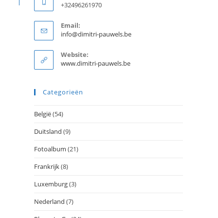
+32496261970
Email:
Opent
info@dimitri-pauwels.be
in
je
Website:
toepassing
www.dimitri-pauwels.be
Categorieën
België
(54)
Duitsland
(9)
Fotoalbum
(21)
Frankrijk
(8)
Luxemburg
(3)
Nederland
(7)