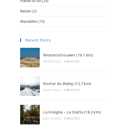
Places to Go
(24)
Reizen
(2)
Wandelen
(73)
Recent Posts
Westenschouwen (19,1 km)
08/03/2025
/
0 REACTIES
Rocher du Bieley (12,7 km)
04/01/2025
/
0 REACTIES
La Hoëgne – La Statte (18,2 km)
03/11/2024
/
0 REACTIES