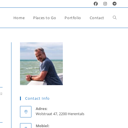
Toggle
Home
Places to Go
Portfolio
Contact
website
zoeken
22
Contact Info
Adres:
Wolstraat 47, 2200 Herentals
Mobiel: