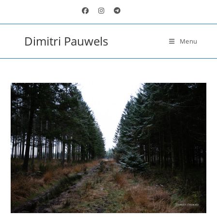
Ga
naar
inhoud
Dimitri Pauwels
Menu