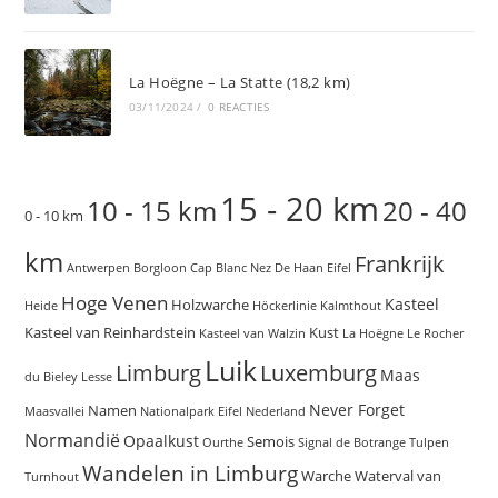
La Hoëgne – La Statte (18,2 km)
03/11/2024
/
0 REACTIES
15 - 20 km
10 - 15 km
20 - 40
0 - 10 km
km
Frankrijk
Antwerpen
Borgloon
Cap Blanc Nez
De Haan
Eifel
Hoge Venen
Kasteel
Holzwarche
Heide
Höckerlinie
Kalmthout
Kasteel van Reinhardstein
Kust
Kasteel van Walzin
La Hoëgne
Le Rocher
Luik
Limburg
Luxemburg
Maas
du Bieley
Lesse
Never Forget
Namen
Maasvallei
Nationalpark Eifel
Nederland
Normandië
Opaalkust
Semois
Ourthe
Signal de Botrange
Tulpen
Wandelen in Limburg
Warche
Waterval van
Turnhout