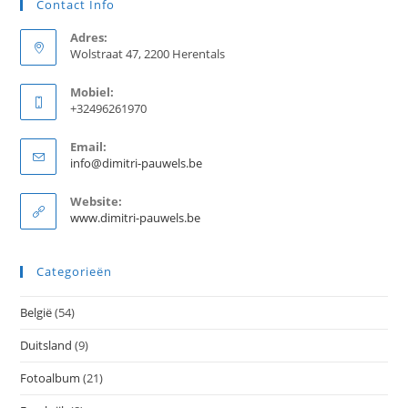
Contact Info
Adres:
Wolstraat 47, 2200 Herentals
Mobiel:
+32496261970
Email:
Opent
info@dimitri-pauwels.be
in
je
Website:
toepassing
www.dimitri-pauwels.be
Categorieën
België
(54)
Duitsland
(9)
Fotoalbum
(21)