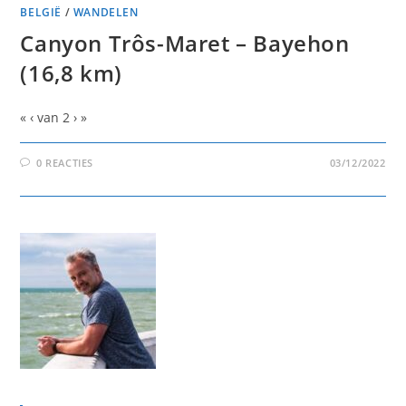
BELGIË
/
WANDELEN
Canyon Trôs-Maret – Bayehon
(16,8 km)
« ‹ van 2 › »
0 REACTIES
03/12/2022