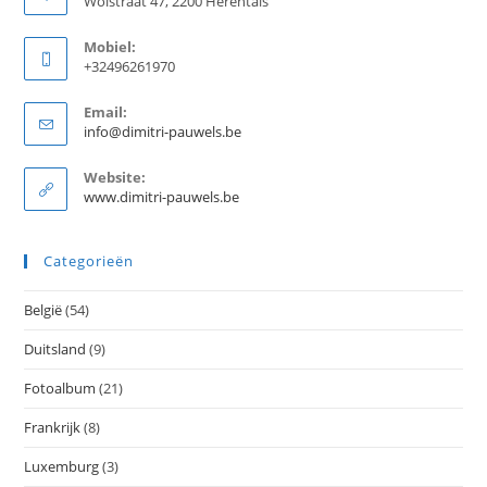
Wolstraat 47, 2200 Herentals
Mobiel:
+32496261970
Email:
Opent
info@dimitri-pauwels.be
in
je
Website:
toepassing
www.dimitri-pauwels.be
Categorieën
België
(54)
Duitsland
(9)
Fotoalbum
(21)
Frankrijk
(8)
Luxemburg
(3)