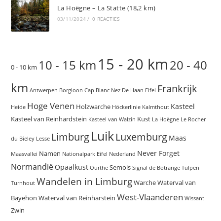
La Hoëgne – La Statte (18,2 km)
03/11/2024
/
0 REACTIES
15 - 20 km
10 - 15 km
20 - 40
0 - 10 km
km
Frankrijk
Antwerpen
Borgloon
Cap Blanc Nez
De Haan
Eifel
Hoge Venen
Kasteel
Holzwarche
Heide
Höckerlinie
Kalmthout
Kasteel van Reinhardstein
Kust
Kasteel van Walzin
La Hoëgne
Le Rocher
Luik
Limburg
Luxemburg
Maas
du Bieley
Lesse
Never Forget
Namen
Maasvallei
Nationalpark Eifel
Nederland
Normandië
Opaalkust
Semois
Ourthe
Signal de Botrange
Tulpen
Wandelen in Limburg
Warche
Waterval van
Turnhout
West-Vlaanderen
Bayehon
Waterval van Reinharstein
Wissant
Zwin