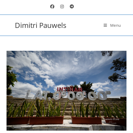
Ga
naar
inhoud
Dimitri Pauwels
Menu