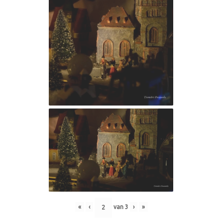
«
‹
van
3
›
»