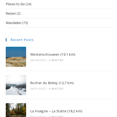
Places to Go
(24)
Reizen
(2)
Wandelen
(73)
Recent Posts
Westenschouwen (19,1 km)
08/03/2025
/
0 REACTIES
Rocher du Bieley (12,7 km)
04/01/2025
/
0 REACTIES
La Hoëgne – La Statte (18,2 km)
03/11/2024
/
0 REACTIES