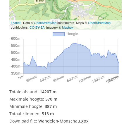
Leaflet
| Data ©
OpenStreetMap
contributors, Maps ©
OpenStreetMap
contributors,
CC-BY-SA
, Imagery ©
Mapbox
Totale afstand:
14207 m
Maximale hoogte:
570 m
Minimale hoogte:
387 m
Totaal klimmen:
513 m
Download file:
Wandelen-Monschau.gpx