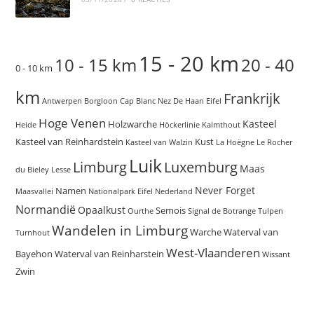
15 - 20 km
10 - 15 km
20 - 40
0 - 10 km
km
Frankrijk
Antwerpen
Borgloon
Cap Blanc Nez
De Haan
Eifel
Hoge Venen
Kasteel
Holzwarche
Heide
Höckerlinie
Kalmthout
Kasteel van Reinhardstein
Kust
Kasteel van Walzin
La Hoëgne
Le Rocher
Luik
Limburg
Luxemburg
Maas
du Bieley
Lesse
Never Forget
Namen
Maasvallei
Nationalpark Eifel
Nederland
Normandië
Opaalkust
Semois
Ourthe
Signal de Botrange
Tulpen
Wandelen in Limburg
Warche
Waterval van
Turnhout
West-Vlaanderen
Bayehon
Waterval van Reinharstein
Wissant
Zwin