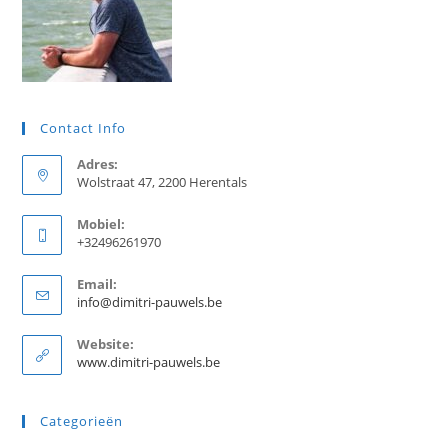
Contact Info
Adres:
Wolstraat 47, 2200 Herentals
Mobiel:
+32496261970
Email:
Opent
info@dimitri-pauwels.be
in
je
Website:
toepassing
www.dimitri-pauwels.be
Categorieën