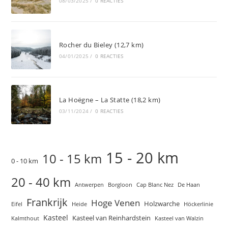
08/03/2025
/
0 REACTIES
Rocher du Bieley (12,7 km)
04/01/2025
/
0 REACTIES
La Hoëgne – La Statte (18,2 km)
03/11/2024
/
0 REACTIES
15 - 20 km
10 - 15 km
0 - 10 km
20 - 40 km
Antwerpen
Borgloon
Cap Blanc Nez
De Haan
Frankrijk
Hoge Venen
Holzwarche
Eifel
Heide
Höckerlinie
Kasteel
Kasteel van Reinhardstein
Kalmthout
Kasteel van Walzin