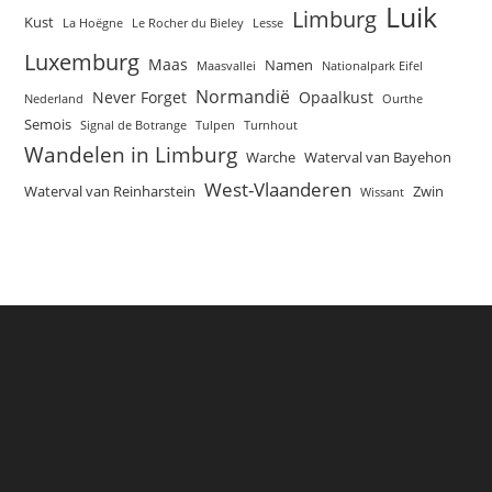
Luik
Limburg
Kust
La Hoëgne
Le Rocher du Bieley
Lesse
Luxemburg
Maas
Namen
Maasvallei
Nationalpark Eifel
Normandië
Never Forget
Opaalkust
Nederland
Ourthe
Semois
Signal de Botrange
Tulpen
Turnhout
Wandelen in Limburg
Warche
Waterval van Bayehon
West-Vlaanderen
Waterval van Reinharstein
Zwin
Wissant