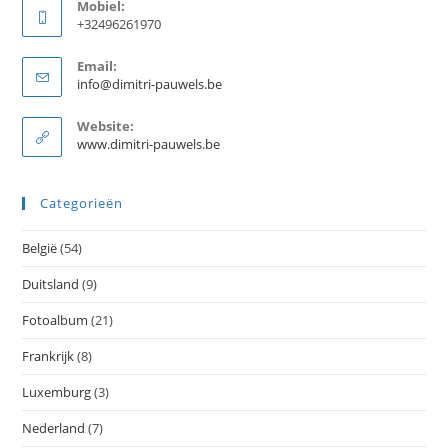
Mobiel:
+32496261970
Email:
Opent
info@dimitri-pauwels.be
in
je
Website:
toepassing
www.dimitri-pauwels.be
Categorieën
België
(54)
Duitsland
(9)
Fotoalbum
(21)
Frankrijk
(8)
Luxemburg
(3)
Nederland
(7)