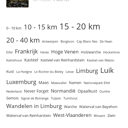
03/11/2024
/
0 REACTIES
15 - 20 km
10 - 15 km
0 - 10 km
20 - 40 km
Antwerpen
Borgloon
Cap Blanc Nez
De Haan
Frankrijk
Hoge Venen
Holzwarche
Eifel
Heide
Höckerlinie
Kasteel
Kasteel van Reinhardstein
Kalmthout
Kasteel van Walzin
Luik
Limburg
Kust
La Hoëgne
Le Rocher du Bieley
Lesse
Luxemburg
Maas
Namen
Maasvallei
Nationalpark Eifel
Normandië
Never Forget
Opaalkust
Nederland
Ourthe
Semois
Signal de Botrange
Tulpen
Turnhout
Wandelen in Limburg
Warche
Waterval van Bayehon
West-Vlaanderen
Waterval van Reinharstein
Zwin
Wissant