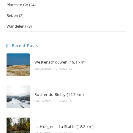
Places to Go
(24)
Reizen
(2)
Wandelen
(73)
Recent Posts
Westenschouwen (19,1 km)
08/03/2025
/
0 REACTIES
Rocher du Bieley (12,7 km)
04/01/2025
/
0 REACTIES
La Hoëgne – La Statte (18,2 km)