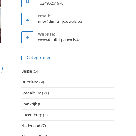
+32496261970
Email:
Opent
info@dimitri-pauwels.be
in
je
Website:
toepassing
www.dimitri-pauwels.be
Categorieën
pent
België
(54)
n
en
Duitsland
(9)
ieuw
enster
Fotoalbum
(21)
Frankrijk
(8)
Luxemburg
(3)
Nederland
(7)