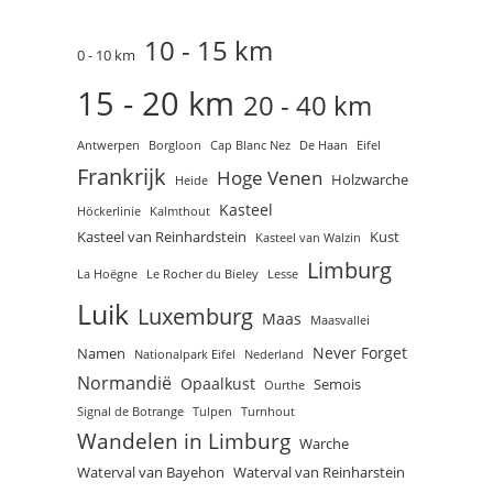
10 - 15 km
0 - 10 km
15 - 20 km
20 - 40 km
Antwerpen
Borgloon
Cap Blanc Nez
De Haan
Eifel
Frankrijk
Hoge Venen
Holzwarche
Heide
Kasteel
Höckerlinie
Kalmthout
Kasteel van Reinhardstein
Kust
Kasteel van Walzin
Limburg
La Hoëgne
Le Rocher du Bieley
Lesse
Luik
Luxemburg
Maas
Maasvallei
Never Forget
Namen
Nationalpark Eifel
Nederland
Normandië
Opaalkust
Semois
Ourthe
Signal de Botrange
Tulpen
Turnhout
Wandelen in Limburg
Warche
Waterval van Bayehon
Waterval van Reinharstein