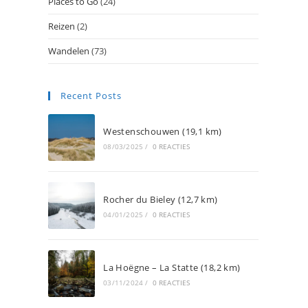
Places to Go
(24)
Reizen
(2)
Wandelen
(73)
Recent Posts
Westenschouwen (19,1 km)
08/03/2025
/
0 REACTIES
Rocher du Bieley (12,7 km)
04/01/2025
/
0 REACTIES
La Hoëgne – La Statte (18,2 km)
03/11/2024
/
0 REACTIES