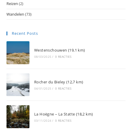
Reizen
(2)
Wandelen
(73)
Recent Posts
Westenschouwen (19,1 km)
08/03/2025
/
0 REACTIES
Rocher du Bieley (12,7 km)
04/01/2025
/
0 REACTIES
La Hoëgne – La Statte (18,2 km)
03/11/2024
/
0 REACTIES