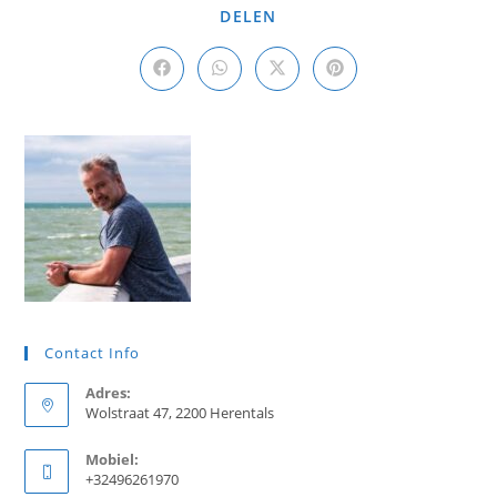
DEEL
DELEN
DEZE
INHOUD
Opent
Opent
Opent
Opent
in
in
in
in
een
een
een
een
nieuw
nieuw
nieuw
nieuw
venster
venster
venster
venster
Contact Info
Adres:
Wolstraat 47, 2200 Herentals
Mobiel:
+32496261970