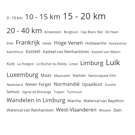
15 - 20 km
10 - 15 km
0 - 10 km
20 - 40 km
Antwerpen
Borgloon
Cap Blanc Nez
De Haan
Frankrijk
Hoge Venen
Holzwarche
Eifel
Heide
Höckerlinie
Kasteel
Kasteel van Reinhardstein
Kalmthout
Kasteel van Walzin
Luik
Limburg
Kust
La Hoëgne
Le Rocher du Bieley
Lesse
Luxemburg
Maas
Namen
Maasvallei
Nationalpark Eifel
Normandië
Never Forget
Opaalkust
Nederland
Ourthe
Semois
Signal de Botrange
Tulpen
Turnhout
Wandelen in Limburg
Warche
Waterval van Bayehon
West-Vlaanderen
Waterval van Reinharstein
Zwin
Wissant