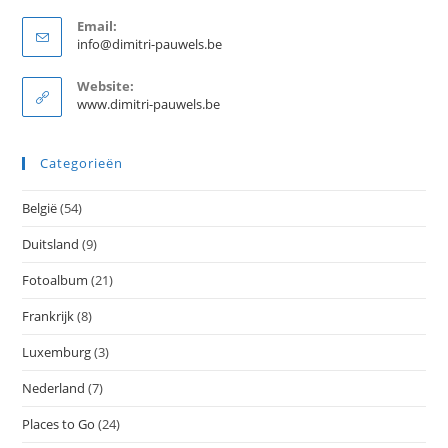
Email:
Opent
info@dimitri-pauwels.be
in
je
Website:
toepassing
www.dimitri-pauwels.be
Categorieën
België
(54)
Duitsland
(9)
Fotoalbum
(21)
Frankrijk
(8)
Luxemburg
(3)
Nederland
(7)
Places to Go
(24)