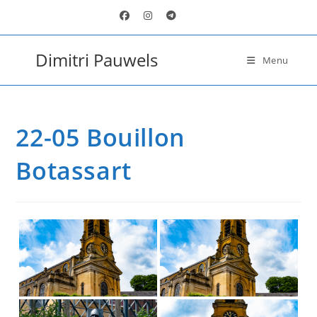
Ga
naar
inhoud
Dimitri Pauwels
Menu
22-05 Bouillon
Botassart