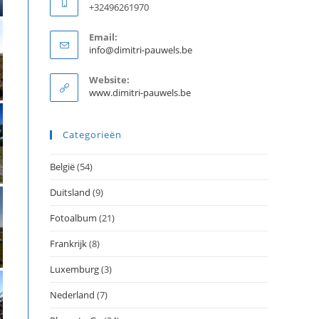
+32496261970
Email:
Opent
info@dimitri-pauwels.be
in
je
Website:
toepassing
www.dimitri-pauwels.be
Categorieën
België
(54)
Duitsland
(9)
Fotoalbum
(21)
Frankrijk
(8)
Luxemburg
(3)
Nederland
(7)