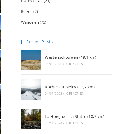
Places to Go
(24)
Reizen
(2)
Wandelen
(73)
Recent Posts
Westenschouwen (19,1 km)
08/03/2025
/
0 REACTIES
Rocher du Bieley (12,7 km)
04/01/2025
/
0 REACTIES
La Hoëgne – La Statte (18,2 km)
03/11/2024
/
0 REACTIES